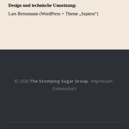
Design und technische Umsetzung:
Lars Bernsmann (WordPress + Theme „Septera“)
©
2026
The Stomping Sugar Group
·
Impressum
·
Datenschutz