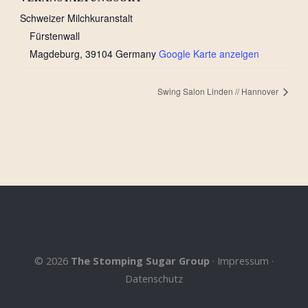
Schweizer Milchkuranstalt
Fürstenwall
Magdeburg
,
39104
Germany
Google Karte anzeigen
Swing Salon Linden // Hannover
©
2026
The Stomping Sugar Group
·
Impressum
·
Datenschutz